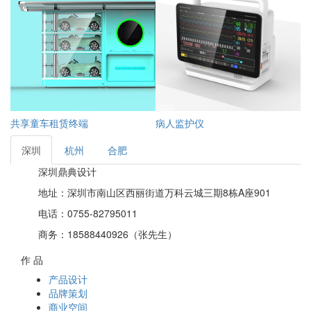
共享童车租赁终端
病人监护仪
转
深圳
杭州
合肥
深圳鼎典设计
地址：深圳市南山区西丽街道万科云城三期8栋A座901
电话：0755-82795011
商务：18588440926（张先生）
作 品
产品设计
品牌策划
商业空间